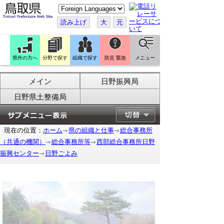
こ
の
ペ
読み上げ
大
元
ー
ジ
を
翻
訳
県外の方へ
分野で探す
組織で探す
防災 緊急
メニュー
す
る
メイン
日野振興局
日野県土整備局
現在の位置：
ホーム
県の組織と仕事
総合事務所
（共通の機関）
総合事務所等
西部総合事務所日野
振興センター
日野ごよみ