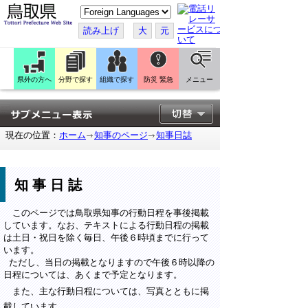
こ
の
ペ
読み上げ
大
元
ー
ジ
を
翻
訳
県外の方へ
分野で探す
組織で探す
防災 緊急
メニュー
す
る
現在の位置：
ホーム
知事のページ
知事日誌
知事日誌
このページでは鳥取県知事の行動日程を事後掲載
しています。なお、テキストによる行動日程の掲載
は土日・祝日を除く毎日、午後６時頃までに行って
います。
ただし、当日の掲載となりますので午後６時以降の
日程については、あくまで予定となります。
また、主な行動日程については、写真とともに掲
載しています。