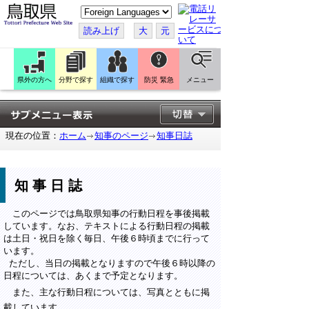
こ
の
ペ
読み上げ
大
元
ー
ジ
を
翻
訳
県外の方へ
分野で探す
組織で探す
防災 緊急
メニュー
す
る
現在の位置：
ホーム
知事のページ
知事日誌
知事日誌
このページでは鳥取県知事の行動日程を事後掲載
しています。なお、テキストによる行動日程の掲載
は土日・祝日を除く毎日、午後６時頃までに行って
います。
ただし、当日の掲載となりますので午後６時以降の
日程については、あくまで予定となります。
また、主な行動日程については、写真とともに掲
載しています。