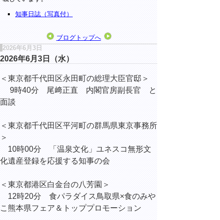
知事日誌（写真付）
ブログトップへ
2026年6月3日
2026年6月3日（水）
＜東京都千代田区永田町の総理大臣官邸＞
9時40分 尾﨑正直 内閣官房副長官 と
面談
＜東京都千代田区平河町の群馬県東京事務所
＞
10時00分 「温泉文化」ユネスコ無形文
化遺産登録を応援する知事の会
＜東京都港区白金台の八芳園＞
12時20分 食パラダイス鳥取県×食のみや
こ熊本県フェア＆トッププロモーション