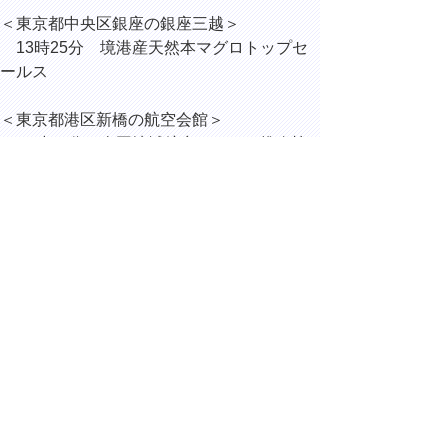
＜東京都中央区銀座の銀座三越＞
13時25分 境港産天然本マグロトップセ
ールス
＜東京都港区新橋の航空会館＞
14時00分 全国地域航空システム推進協
議会総会
▲ページ上部に戻る
と
個人情報保護
|
リンクについて
|
著作権に
り
ついて
|
アクセシビリティ
ネ
ッ
鳥取県総務部総務課
住所 〒680-8570
ト
鳥取県鳥取市東町1丁目220
へ
電話
0857-26-7012