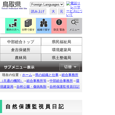
こ
の
ペ
読み上げ
大
元
ー
ジ
を
翻
訳
県外の方へ
分野で探す
組織で探す
防災 緊急
メニュー
す
る
中部総合トップ
県民福祉局
倉吉保健所
環境建築局
農林局
県土整備局
現在の位置：
ホーム
県の組織と仕事
総合事務所
（共通の機関）
総合事務所等
中部総合事務所
環
境建築局
自然公園・傷病鳥獣
自然保護監視員日記
自然保護監視員日記