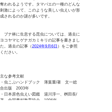
奪われるようです。タマバエの一種のどんな
刺激によって、このような美しい虫えいが形
成されるのか謎が多いです。
ブナ林に生息する昆虫については、過去に
ヨコヤマヒゲナガカミキリの記事を書きまし
た。過去の記事（
2024年9月6日
）をご参照
ください。
主な参考文献
・虫こぶハンドブック 薄葉重/著 文一総
合出版 2003年
・日本原色虫えい図鑑 湯川淳一、桝田長/
著 全国農村教育協会 1996年
・佐藤信輔、津田清、湯川淳一（2010）．