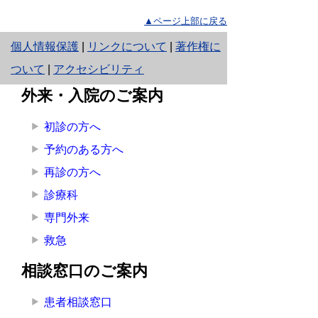
▲ページ上部に戻る
と
個人情報保護
|
リンクについて
|
著作権に
り
ついて
|
アクセシビリティ
ネ
外来・入院のご案内
ッ
初診の方へ
ト
予約のある方へ
へ
再診の方へ
の
診療科
専門外来
救急
相談窓口のご案内
患者相談窓口