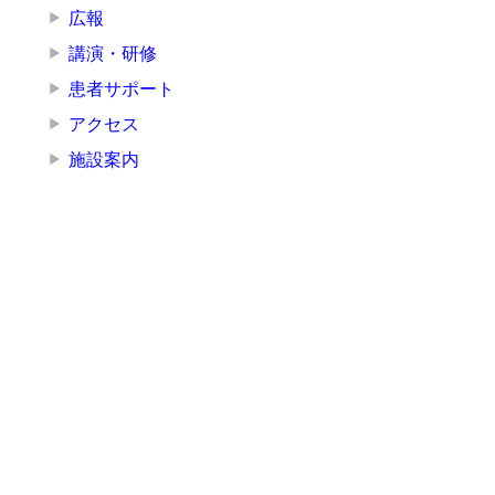
広報
講演・研修
患者サポート
アクセス
施設案内
組織
院長挨拶
医療局
看護局
医療技術局
事務局
その他の部署
その他