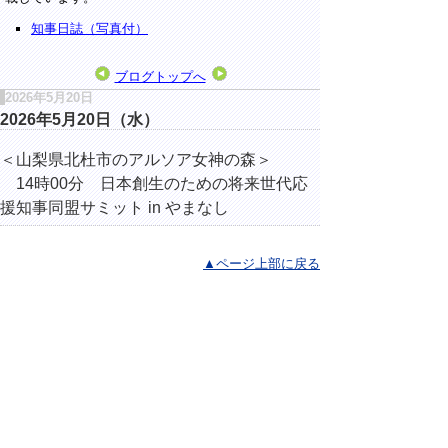
知事日誌（写真付）
ブログトップへ
2026年5月20日
2026年5月20日（水）
＜山梨県北杜市のアルソア女神の森＞
14時00分 日本創生のための将来世代応
援知事同盟サミット in やまなし
▲ページ上部に戻る
と
個人情報保護
|
リンクについて
|
著作権に
り
ついて
|
アクセシビリティ
ネ
ッ
鳥取県総務部総務課
住所 〒680-8570
ト
鳥取県鳥取市東町1丁目220