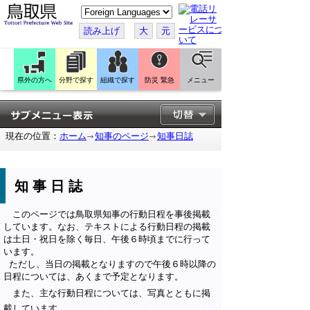
こ
の
ペ
読み上げ
大
元
ー
ジ
を
翻
訳
県外の方へ
分野で探す
組織で探す
防災 緊急
メニュー
す
る
現在の位置：
ホーム
知事のページ
知事日誌
知事日誌
このページでは鳥取県知事の行動日程を事後掲載
しています。なお、テキストによる行動日程の掲載
は土日・祝日を除く毎日、午後６時頃までに行って
います。
ただし、当日の掲載となりますので午後６時以降の
日程については、あくまで予定となります。
また、主な行動日程については、写真とともに掲
載しています。