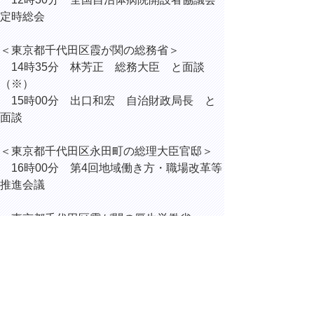
定時総会
＜東京都千代田区霞が関の総務省＞
14時35分 林芳正 総務大臣 と面談
（※）
15時00分 出口和宏 自治財政局長 と
面談
＜東京都千代田区永田町の総理大臣官邸＞
16時00分 第4回地域働き方・職場改革等
推進会議
＜東京都千代田区霞が関の厚生労働省＞
17時30分 仁木博文 厚生労働副大臣
と面談（※）
（※）全国自治体病院開設者協議会の要望活
動を実施