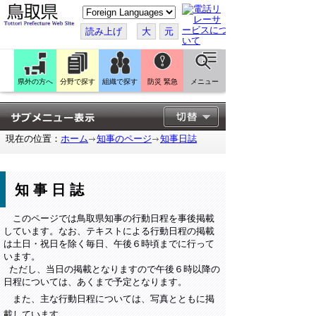
こ
の
ペ
読み上げ
大
元
ー
ジ
を
翻
訳
県外の方へ
分野で探す
組織で探す
防災 緊急
メニュー
す
る
現在の位置：
ホーム
知事のページ
知事日誌
知事日誌
このページでは鳥取県知事の行動日程を事後掲載
しています。なお、テキストによる行動日程の掲載
は土日・祝日を除く毎日、午後６時頃までに行って
います。
ただし、当日の掲載となりますので午後６時以降の
日程については、あくまで予定となります。
また、主な行動日程については、写真とともに掲
載しています。