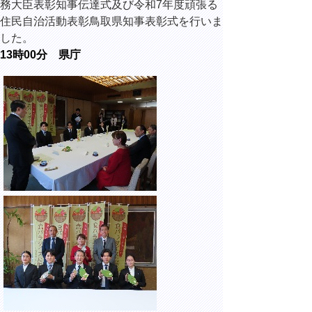
務大臣表彰知事伝達式及び令和7年度頑張る
住民自治活動表彰鳥取県知事表彰式を行いま
した。
13時00分 県庁