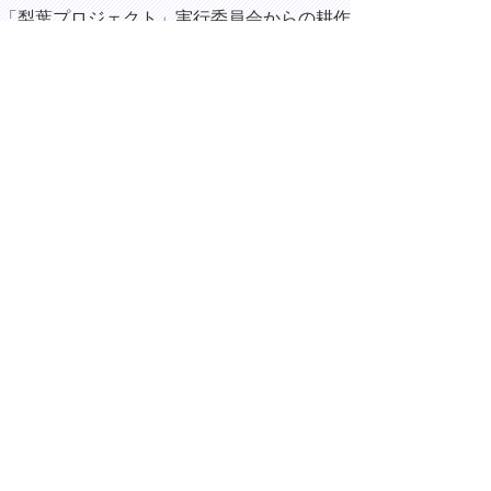
「梨葉プロジェクト」実行委員会からの耕作
放棄地の梨の葉を使ったスイーツ「ガレッ
ト・ド・ポワール」開発報告会に出席しまし
た。
16時30分 鳥取市福部町