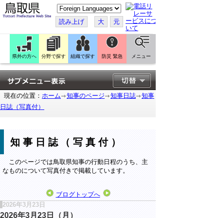
こ
の
ペ
読み上げ
大
元
ー
ジ
を
翻
訳
県外の方へ
分野で探す
組織で探す
防災 緊急
メニュー
す
る
現在の位置：
ホーム
知事のページ
知事日誌
知事
日誌（写真付）
知事日誌（写真付）
このページでは鳥取県知事の行動日程のうち、主
なものについて写真付きで掲載しています。
ブログトップへ
2026年3月23日
2026年3月23日（月）