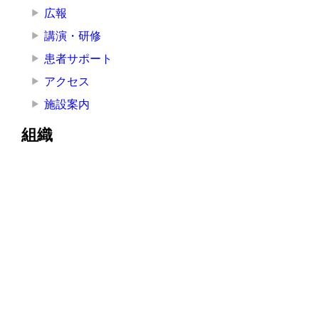
広報
講演・研修
患者サポート
アクセス
施設案内
組織
院長挨拶
医療局
看護局
医療技術局
事務局
その他の部署
その他