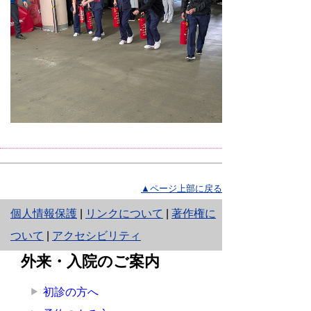
▲ページ上部に戻る
と
個人情報保護
|
リンクについて
|
著作権に
り
ついて
|
アクセシビリティ
ネ
外来・入院のご案内
ッ
初診の方へ
ト