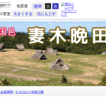
色変更
標準
黒
青
ズ変更
大
きくする
元
にもどす
社会振興部
むきばんだ史跡公園