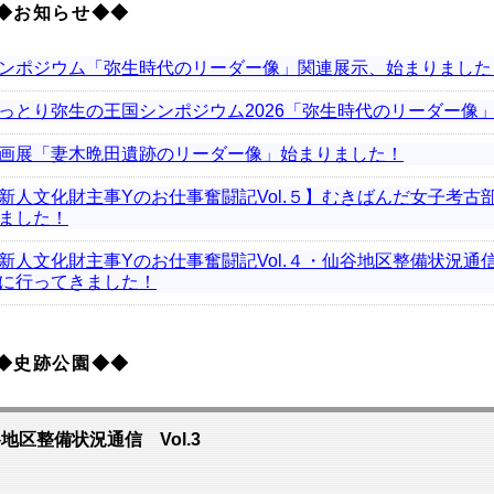
◆お知らせ◆◆
ンポジウム「弥生時代のリーダー像」関連展示、始まりました
っとり弥生の王国シンポジウム2026「弥生時代のリーダー像
画展「妻木晩田遺跡のリーダー像」始まりました！
新人文化財主事Yのお仕事奮闘記Vol.５】むきばんだ女子考古
ました！
新人文化財主事Yのお仕事奮闘記Vol.４・仙谷地区整備状況通信V
に行ってきました！
◆史跡公園◆◆
地区整備状況通信 Vol.3