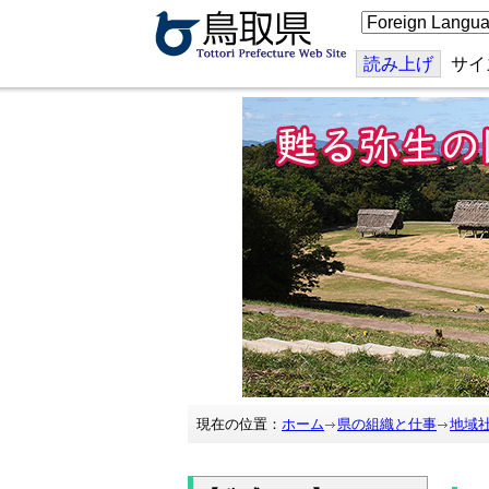
こ
の
ペ
ー
読み上げ
サイ
ジ
を
翻
訳
す
る
現在の位置：
ホーム
県の組織と仕事
地域