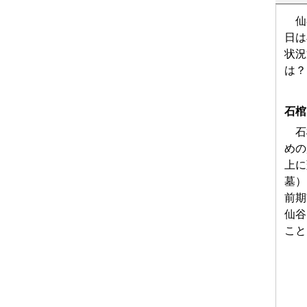
仙谷
日は
状況
は？
石棺
石棺
めの
上に
墓）
前期
仙谷
こと