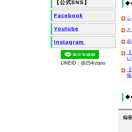
【公式SNS】
◆
Facebook
シ
Youtube
と
企
Instagram
【
い
LINEID：@254rzqou
【
張
◆
仙谷