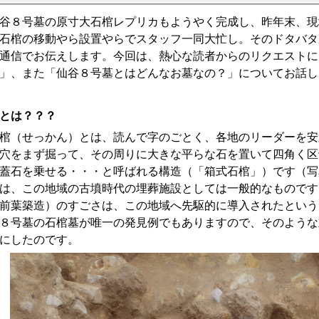
８号墓の原寸大石棺レプリカもようやく完成し、昨年末、現
石棺の移動やら設置やらでスタッフ一同大忙し。そのドタバタ
通信でお伝えします。今回は、熱心な読者からのリクエストに
」、また「仙谷８号墓とはどんなお墓なの？」についてお話し
とは？？？
（せっかん）とは、読んで字のごとく、各地のリーダーを安
穴をまず掘って、その周りに大きな平らな石を置いて四角く区
蓋石を乗せる・・・と呼ばれる構造（「箱式石棺」）です（写
は、この地域の古墳時代の埋葬施設としては一般的なものです
前葉築造）のすごさは、この地域へ先駆的に導入されたという
８号墓の石棺墓が唯一の発見例でもありますので、そのような
にしたのです。