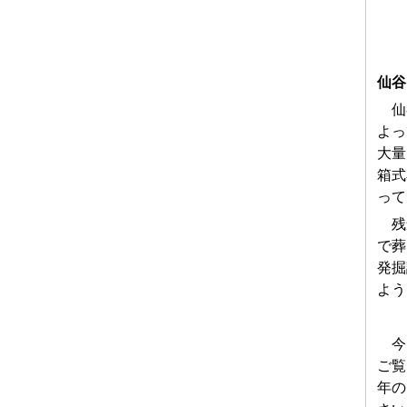
仙谷
仙谷
よっ
大量
箱式
って
残念
で葬
発掘
よう
今回
ご覧
年の