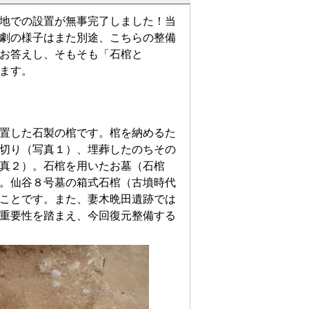
地での設置が無事完了しました！当
劇の様子はまた別途、こちらの整備
お答えし、そもそも「石棺と
ます。
置した石製の棺です。棺を納めるた
切り（写真１）、埋葬したのちその
真２）。石棺を用いたお墓（石棺
。仙谷８号墓の箱式石棺（古墳時代
ことです。また、妻木晩田遺跡では
重要性を踏まえ、今回復元整備する