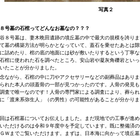
写真２
８号墓の石棺ってどんなお墓なの？？？
８号墓は、妻木晩田遺跡の墳丘墓の中で最大の規模を誇りま
て墓の構築方法が明らかとなっていて、蓋石を乗せたあとは隙
に詰めたり、棺の底の地面には砂が敷いたりするという丁寧な
石棺に使われた石を調べたところ、安山岩や凝灰角礫岩といっ
いたことが分かりました。
ながら、石棺の中に刀やアクセサリーなどの副葬品はありま
られた本人の頭蓋骨の一部が見つかったのです。人骨の発見も
調査で唯一なのです！人骨の専門家による調査により、葬られ
に「渡来系弥生人」（の男性）の可能性があることが分かりま
は石棺墓についてお伝えしました。まだ現地での工事が進め
いただけるのは令和９年度中を予定しています。既に整備済の
ＧＷまでご覧いただけます。まずは、日本海に向かって墳丘墓