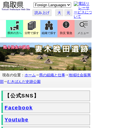
こ
の
ペ
読み上げ
大
元
ー
ジ
を
翻
訳
県外の方へ
分野で探す
組織で探す
防災 緊急
メニュー
す
る
現在の位置：
ホーム
県の組織と仕事
地域社会振興
部
むきばんだ史跡公園
【公式SNS】
Facebook
Youtube