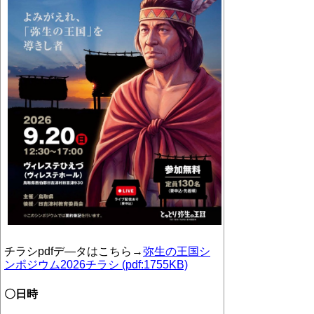
チラシ
pdf
デ―タはこちら→
弥生の王国シ
ンポジウム2026チラシ (pdf:1755KB)
〇日時