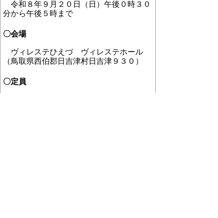
令和８年９月２０日（日）午後０時３０
分から午後５時まで
〇会場
ヴィレステひえづ ヴィレステホール
（鳥取県西伯郡日吉津村日吉津９３０）
〇定員
１３０名（要申込・先着順）
〇プログラム
１２時 開場
１２時３０分 オ
―
プニング・セレモニ
―
１２時４５分 基調講演
(1)
「弥生時代にお
ける二つのリーダー像
―
水田と交易の時
代
―
」
寺前 直人氏（駒澤大学文
学部歴史学科 教授）
１３時２５分 基調講演
(2)
「リーダー出現
の舞台装置
―
民族誌にみる首長層生成の