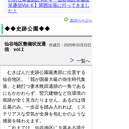
況通信Vol.６】関西出張に行ってきまし
た！
次のページへ
◆◆史跡公園◆◆
仙谷地区整備状況通
作成日：2025年10月22日
信 vol.1
一覧へ
むきばんだ史跡公園最奥部に位置する
仙谷地区。「我が国最大級の弥生時代集
落」と銘打つ妻木晩田遺跡の一角である
にもかかわらず、竪穴建物など住環境の
痕跡が全く見当たりません。あるのは墳
丘墓のみ。一歩足を踏み入れれば、ミス
テリアスな空気が全身を包むかのような
感覚を味わえます。
これまでは、仙谷地区に９基ある墳丘