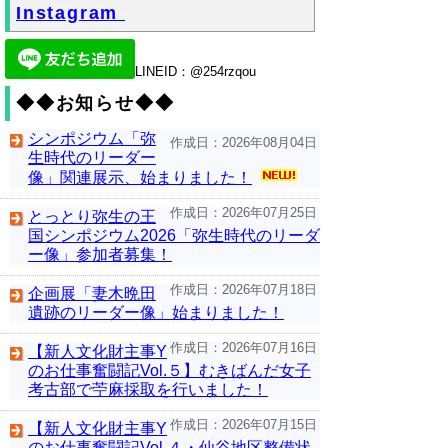
Instagram
LINEID：@254rzqou
◆◆お知らせ◆◆
シンポジウム「弥
作成日：2026年08月04日
生時代のリーダー
像」関連展示、始まりました！
作成日：2026年07月25日
とっとり弥生の王
国シンポジウム2026「弥生時代のリーダ
ー像」参加者募集！
作成日：2026年07月18日
企画展「妻木晩田
遺跡のリーダー像」始まりました！
作成日：2026年07月16日
【新人文化財主事Y
のお仕事奮闘記Vol.５】むきばんだ女子
考古部で苧麻採取を行いました！
作成日：2026年07月15日
【新人文化財主事Y
のお仕事奮闘記Vol.４・仙谷地区整備状