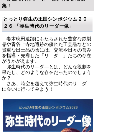
集！
とっとり弥生の王国シンポジウム２０
２６
「弥生時代のリーダー像」
妻木晩田遺跡にもたらされた豊富な鉄製
品や青谷上寺地遺跡の優れた工芸品などの
貴重な出土品の陰には、交流や日々の営み
を指導・先導した「リ
―
ダ
―
」たちの存在
がうかがえます。
弥生時代のリ
―
ダ
―
とは、どんな役割を
果たし、どのような存在だったのでしょう
か？
さあ、時空を超えて弥生時代のリ
―
ダ
―
に会いに行ってみよう！