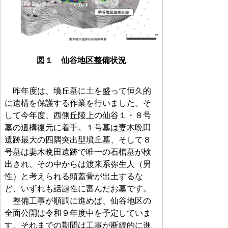
図１ 仙谷地区整備状況
昨年度は、墳丘墓に土を盛って恒久的
に遺構を保護する作業を行いました。そ
して今年度、西側丘陵上の仙谷１・８号
墓の遺構復元に着手。１号墓は妻木晩田
遺跡最大の四隅突出型墳丘墓、そして８
号墓は妻木晩田遺跡で唯一の石棺墓が検
出され、その中からは渡来系弥生人（男
性）と考えられる頭蓋骨が出土するな
ど、いずれも話題性に富んだお墓です。
整備工事が順調に進めば、仙谷地区の
全面公開は令和９年度中を予定していま
す。それまでの期間は工事が断続的に進