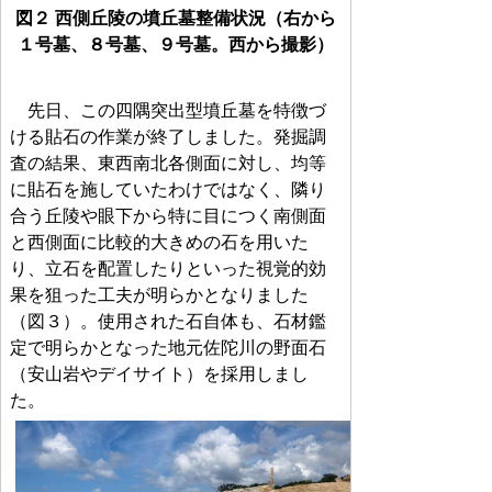
図２ 西側丘陵の墳丘墓整備状況（右から
１号墓、８号墓、９号墓。西から撮影）
先日、この四隅突出型墳丘墓を特徴づ
ける貼石の作業が終了しました。発掘調
査の結果、東西南北各側面に対し、均等
に貼石を施していたわけではなく、隣り
合う丘陵や眼下から特に目につく南側面
と西側面に比較的大きめの石を用いた
り、立石を配置したりといった視覚的効
果を狙った工夫が明らかとなりました
（図３）。使用された石自体も、石材鑑
定で明らかとなった地元佐陀川の野面石
（安山岩やデイサイト）を採用しまし
た。