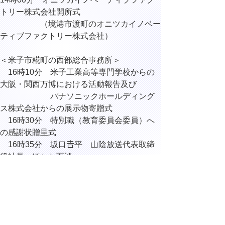
トリー株式会社開所式
（境港市渡町のオニツカイノベー
ティブファクトリー株式会社）
＜米子市糀町の西部総合事務所＞
16時10分 米子工業高等専門学校からの
大阪・関西万博における活動報告及び
パナソニックホールディング
ス株式会社からの展示物寄贈式
16時30分 特別職（教育委員会委員）へ
の感謝状贈呈式
16時35分 坂口𠮷平 山陰放送代表取締
役社長 ほかと面談
18時00分 オニツカイノベーティブファク
トリー株式会社開所記念晩餐会
（境港市上道町の境港市民交流セ
ンター）