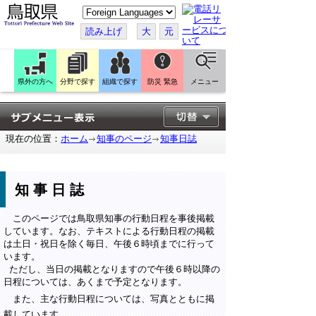
こ
の
ペ
読み上げ
大
元
ー
ジ
を
翻
訳
県外の方へ
分野で探す
組織で探す
防災 緊急
メニュー
す
る
現在の位置：
ホーム
知事のページ
知事日誌
知事日誌
このページでは鳥取県知事の行動日程を事後掲載
しています。なお、テキストによる行動日程の掲載
は土日・祝日を除く毎日、午後６時頃までに行って
います。
ただし、当日の掲載となりますので午後６時以降の
日程については、あくまで予定となります。
また、主な行動日程については、写真とともに掲
載しています。