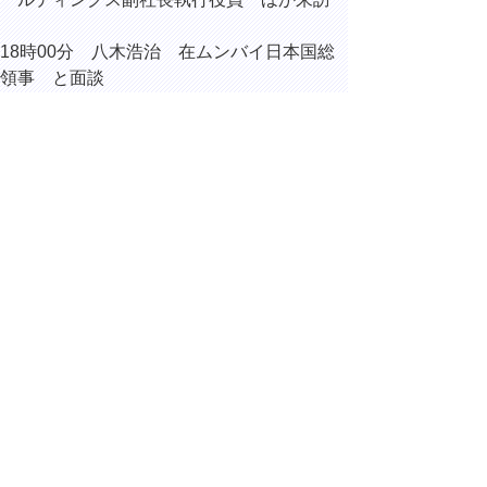
18時00分 八木浩治 在ムンバイ日本国総
領事 と面談
（鳥取市湖山町西の鳥取砂丘コナ
ン空港）
▲ページ上部に戻る
と
個人情報保護
|
リンクについて
|
著作権に
り
ついて
|
アクセシビリティ
ネ
ッ
鳥取県総務部総務課
住所 〒680-8570
ト
鳥取県鳥取市東町1丁目220
へ
電話
0857-26-7012
ファクシミリ 0857-26-8122
の
E-mail
soumu@pref.tottori.lg.jp
Copyright(C) 2006～ 鳥取県(Tottori Prefectural