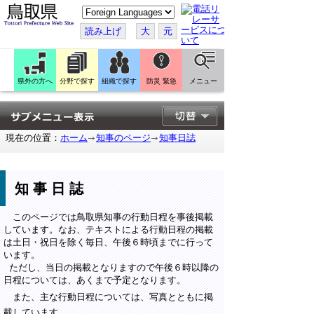
こ
の
ペ
読み上げ
大
元
ー
ジ
を
翻
訳
県外の方へ
分野で探す
組織で探す
防災 緊急
メニュー
す
る
現在の位置：
ホーム
知事のページ
知事日誌
知事日誌
このページでは鳥取県知事の行動日程を事後掲載
しています。なお、テキストによる行動日程の掲載
は土日・祝日を除く毎日、午後６時頃までに行って
います。
ただし、当日の掲載となりますので午後６時以降の
日程については、あくまで予定となります。
また、主な行動日程については、写真とともに掲
載しています。