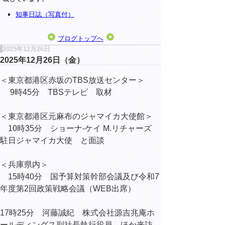
知事日誌（写真付）
ブログトップへ
2025年12月26日
2025年12月26日（金）
＜東京都港区赤坂のTBS放送センター＞
9時45分 TBSテレビ 取材
＜東京都港区元麻布のジャマイカ大使館＞
10時35分 ショーナ‐ケイ M.リチャーズ
駐日ジャマイカ大使 と面談
＜兵庫県内＞
15時40分 国予算対策幹部会議及び令和7
年度第2回政策戦略会議（WEB出席）
17時25分 河藤誠紀 株式会社源吉兆庵ホ
ールディングス副社長執行役員 ほか来訪