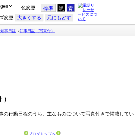
色変更
標準
黒
青
ズ変更
大
きくする
元
にもどす
知事日誌
知事日誌（写真付）
付）
事の行動日程のうち、主なものについて写真付きで掲載してい
ブログトップへ