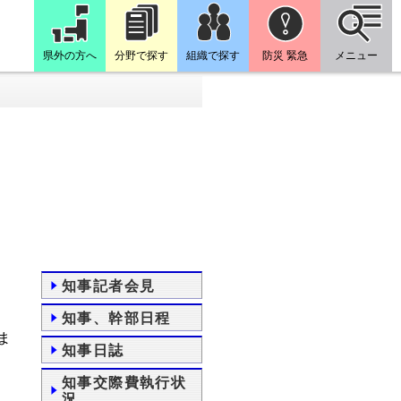
県外の方へ
分野で探す
組織で探す
防災 緊急
メニュー
知事記者会見
知事、幹部日程
ま
知事日誌
知事交際費執行状
況