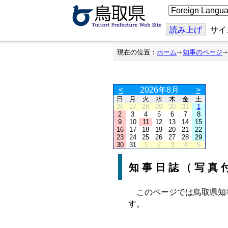
こ
の
ペ
ー
読み上げ
サイ
ジ
を
翻
現在の位置：
ホーム
知事のページ
訳
す
る
<
2026年8月
>
日
月
火
水
木
金
土
26
27
28
29
30
31
1
2
3
4
5
6
7
8
9
10
11
12
13
14
15
16
17
18
19
20
21
22
23
24
25
26
27
28
29
30
31
1
2
3
4
5
知事日誌（写真
このページでは鳥取県知
す。