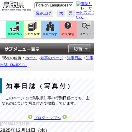
こ
の
ペ
読み上げ
大
元
ー
ジ
を
翻
訳
県外の方へ
分野で探す
組織で探す
防災 緊急
メニュー
す
る
現在の位置：
ホーム
知事のページ
知事日誌
知事
日誌（写真付）
知事日誌（写真付）
このページでは鳥取県知事の行動日程のうち、主
なものについて写真付きで掲載しています。
ブログトップへ
2025年12月11日
2025年12月11日（木）