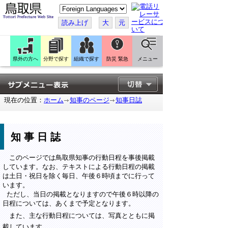
こ
の
ペ
読み上げ
大
元
ー
ジ
を
翻
訳
県外の方へ
分野で探す
組織で探す
防災 緊急
メニュー
す
る
現在の位置：
ホーム
知事のページ
知事日誌
知事日誌
このページでは鳥取県知事の行動日程を事後掲載
しています。なお、テキストによる行動日程の掲載
は土日・祝日を除く毎日、午後６時頃までに行って
います。
ただし、当日の掲載となりますので午後６時以降の
日程については、あくまで予定となります。
また、主な行動日程については、写真とともに掲
載しています。