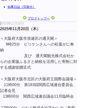
知事日誌（写真付）
ブログトップへ
2025年11月20日
2025年11月20日（木）
＜大阪府大阪市浪速区の通天閣＞
9時25分 ビリケンさんへの松葉がに奉
納
及び 通天閣観光株式会社か
らの企業版ふるさと納税を活用した寄附に対
する感謝状贈呈式
＜大阪府大阪市北区の大阪府立国際会議場＞
11時00分 第183回関西広域連合委員会、
記者会見
13時00分 関西広域連合議会11月臨時会
17時00分 つなぐ株式会社等からの
「鳥取