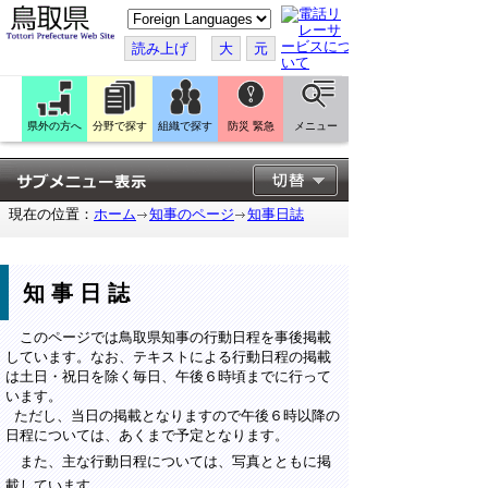
こ
の
ペ
読み上げ
大
元
ー
ジ
を
翻
訳
県外の方へ
分野で探す
組織で探す
防災 緊急
メニュー
す
る
現在の位置：
ホーム
知事のページ
知事日誌
知事日誌
このページでは鳥取県知事の行動日程を事後掲載
しています。なお、テキストによる行動日程の掲載
は土日・祝日を除く毎日、午後６時頃までに行って
います。
ただし、当日の掲載となりますので午後６時以降の
日程については、あくまで予定となります。
また、主な行動日程については、写真とともに掲
載しています。