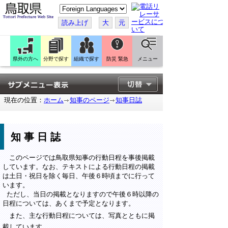
こ
の
ペ
読み上げ
大
元
ー
ジ
を
翻
訳
県外の方へ
分野で探す
組織で探す
防災 緊急
メニュー
す
る
現在の位置：
ホーム
知事のページ
知事日誌
知事日誌
このページでは鳥取県知事の行動日程を事後掲載
しています。なお、テキストによる行動日程の掲載
は土日・祝日を除く毎日、午後６時頃までに行って
います。
ただし、当日の掲載となりますので午後６時以降の
日程については、あくまで予定となります。
また、主な行動日程については、写真とともに掲
載しています。