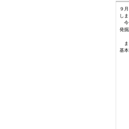
９月
しま
今回
発掘
まず
基本