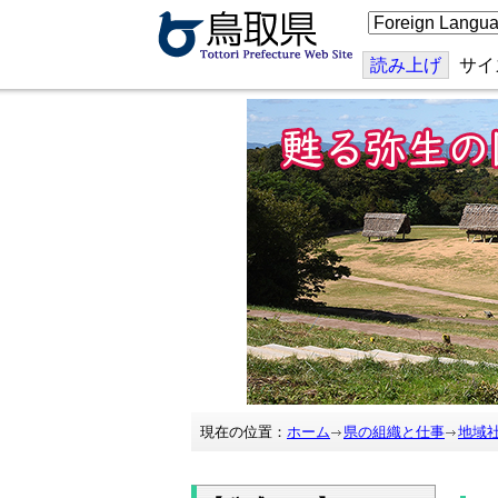
こ
の
ペ
ー
読み上げ
サイ
ジ
を
翻
訳
す
る
現在の位置：
ホーム
県の組織と仕事
地域