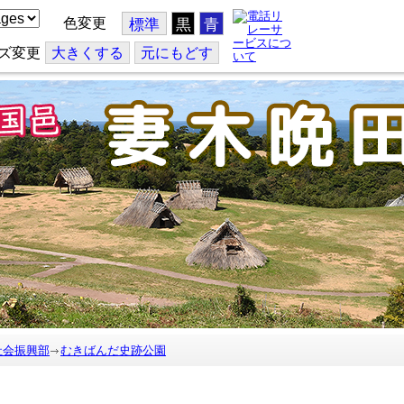
色変更
標準
黒
青
ズ変更
大
きくする
元
にもどす
社会振興部
むきばんだ史跡公園