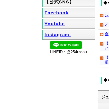
【公式SNS】
◆
Facebook
シ
Youtube
と
企
Instagram
【
い
LINEID：@254rzqou
【
張
◆
ジ