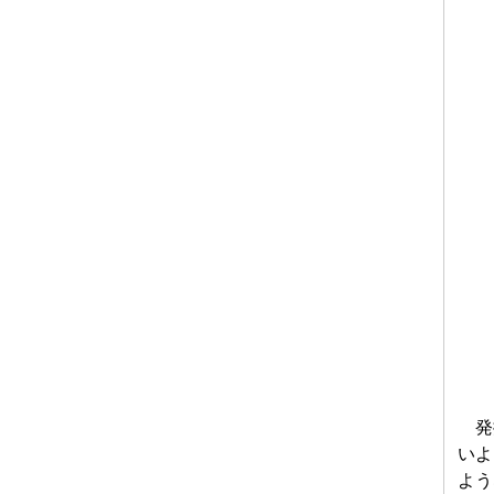
発掘
いよ
よう