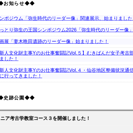
◆お知らせ◆◆
ンポジウム「弥生時代のリーダー像」関連展示、始まりました
っとり弥生の王国シンポジウム2026「弥生時代のリーダー像
画展「妻木晩田遺跡のリーダー像」始まりました！
新人文化財主事Yのお仕事奮闘記Vol.５】むきばんだ女子考古
ました！
新人文化財主事Yのお仕事奮闘記Vol.４・仙谷地区整備状況通信V
に行ってきました！
◆史跡公園◆◆
ュニア考古学教室コース３を開催しました！