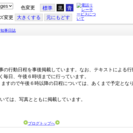
色変更
標準
黒
青
ズ変更
大
きくする
元
にもどす
知事日誌
事の行動日程を事後掲載しています。なお、テキストによる行
く毎日、午後６時頃までに行っています。
ますので午後６時以降の日程については、あくまで予定とな
いては、写真とともに掲載しています。
ブログトップへ