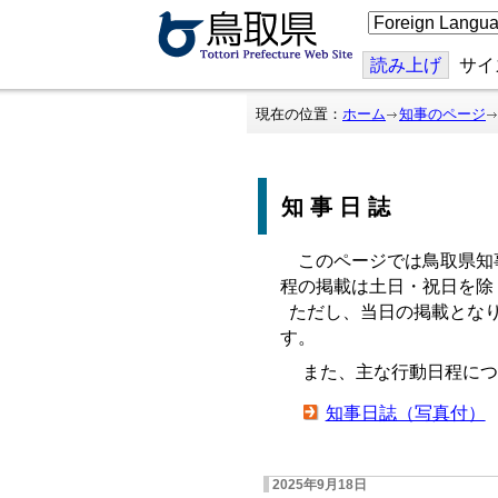
こ
の
ペ
ー
読み上げ
サイ
ジ
を
翻
現在の位置：
ホーム
知事のページ
訳
す
る
知事日誌
このページでは鳥取県知
程の掲載は土日・祝日を除
ただし、当日の掲載となり
す。
また、主な行動日程につ
知事日誌（写真付）
2025年9月18日