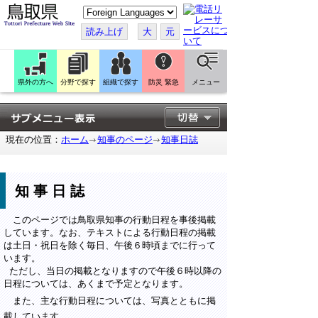
こ
の
ペ
読み上げ
大
元
ー
ジ
を
翻
訳
県外の方へ
分野で探す
組織で探す
防災 緊急
メニュー
す
る
現在の位置：
ホーム
知事のページ
知事日誌
知事日誌
このページでは鳥取県知事の行動日程を事後掲載
しています。なお、テキストによる行動日程の掲載
は土日・祝日を除く毎日、午後６時頃までに行って
います。
ただし、当日の掲載となりますので午後６時以降の
日程については、あくまで予定となります。
また、主な行動日程については、写真とともに掲
載しています。