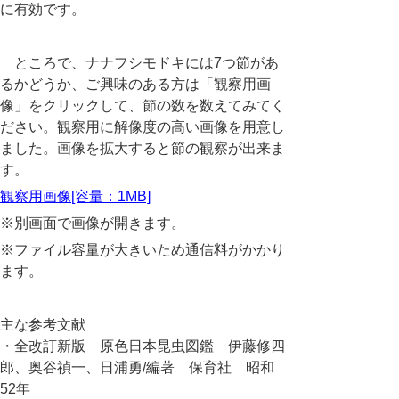
に有効です。
ところで、ナナフシモドキには7つ節があ
るかどうか、ご興味のある方は「観察用画
像」をクリックして、節の数を数えてみてく
ださい。観察用に解像度の高い画像を用意し
ました。画像を拡大すると節の観察が出来ま
す。
観察用画像[容量：1MB]
※別画面で画像が開きます。
※ファイル容量が大きいため通信料がかかり
ます。
主な参考文献
・全改訂新版 原色日本昆虫図鑑 伊藤修四
郎、奥谷禎一、日浦勇/編著 保育社 昭和
52年