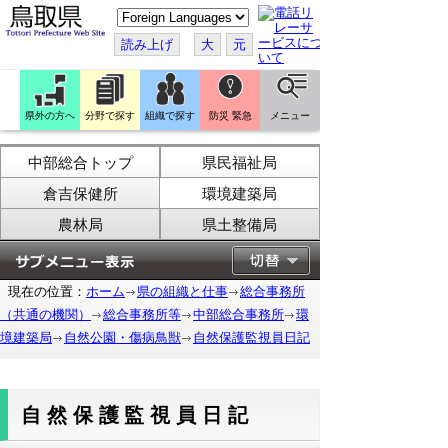
こ
の
ペ
読み上げ
大
元
ー
ジ
を
翻
訳
県外の方へ
分野で探す
組織で探す
防災 緊急
メニュー
す
る
中部総合トップ
県民福祉局
倉吉保健所
環境建築局
農林局
県土整備局
現在の位置：
ホーム
県の組織と仕事
総合事務所
（共通の機関）
総合事務所等
中部総合事務所
環
境建築局
自然公園・傷病鳥獣
自然保護監視員日記
自然保護監視員日記