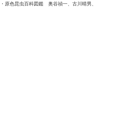
・原色昆虫百科図鑑 奥谷禎一、古川晴男、
長谷川仁/著 集英社 昭和40年
・学研の図鑑ライブ新版昆虫 学研プラス
2022年
中部総合事務所環境建築局 2025/08/19 in
中国自然歩道
問合せ先
中部総合事務所 環境建築局 環境・循環推
進課
（自然公園担当）
電話：0858-23-3276 Fax：0858-23-
3266