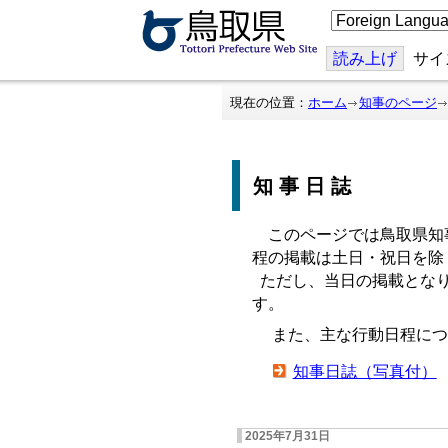
こ
の
ペ
ー
読み上げ
サイ
ジ
を
翻
現在の位置：
ホーム
知事のページ
訳
す
る
知事日誌
このページでは鳥取県知
程の掲載は土日・祝日を除
ただし、当日の掲載となり
す。
また、主な行動日程につ
知事日誌（写真付）
2025年7月31日