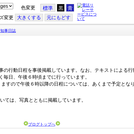
色変更
標準
黒
青
ズ変更
大
きくする
元
にもどす
知事日誌
事の行動日程を事後掲載しています。なお、テキストによる行
く毎日、午後６時頃までに行っています。
ますので午後６時以降の日程については、あくまで予定とな
いては、写真とともに掲載しています。
ブログトップへ