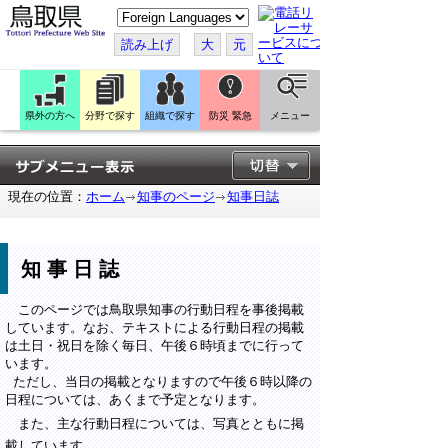
こ
の
ペ
読み上げ
大
元
ー
ジ
を
翻
訳
県外の方へ
分野で探す
組織で探す
防災 緊急
メニュー
す
る
現在の位置：
ホーム
知事のページ
知事日誌
知事日誌
このページでは鳥取県知事の行動日程を事後掲載
しています。なお、テキストによる行動日程の掲載
は土日・祝日を除く毎日、午後６時頃までに行って
います。
ただし、当日の掲載となりますので午後６時以降の
日程については、あくまで予定となります。
また、主な行動日程については、写真とともに掲
載しています。