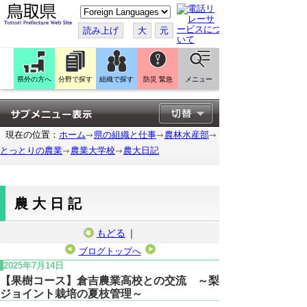
こ
の
ペ
読み上げ
大
元
ー
ジ
を
翻
訳
県外の方へ
分野で探す
組織で探す
防災 緊急
メニュー
す
る
現在の位置：
ホーム
県の組織と仕事
農林水産部
とっとりの農業
農業大学校
農大日記
農大日記
もどる
｜
ブログトップへ
2025年7月14日
【果樹コース】倉吉農業高校との交流 ～梨
ジョイント栽培の夏枝管理～