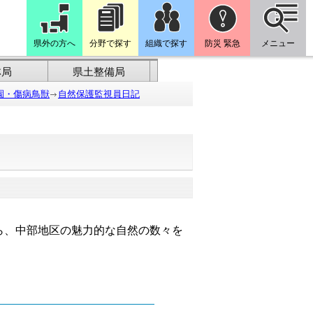
県外の方へ
分野で探す
組織で探す
防災 緊急
メニュー
林局
県土整備局
園・傷病鳥獣
自然保護監視員日記
ら、中部地区の魅力的な自然の数々を