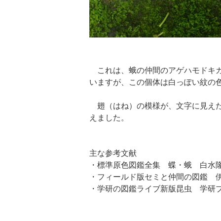
これは、蛾の仲間のアゲハモドキガ
いますが、この個体は白っぽい紋の
翅（はね）の模様が、文字に見えた
えました。
主な参考文献
・標準原色図鑑全集 蝶・蛾 白水隆、
・フィールド版セミと仲間の図鑑 伊
・学研の図鑑ライブ新版昆虫 学研プラ