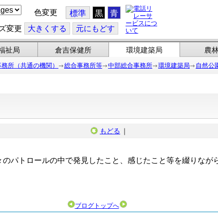
色変更
標準
黒
青
ズ変更
大
きくする
元
にもどす
福祉局
倉吉保健所
環境建築局
農
事務所（共通の機関）
総合事務所等
中部総合事務所
環境建築局
自然公
もどる
｜
のパトロールの中で発見したこと、感じたこと等を綴りなが
ブログトップへ