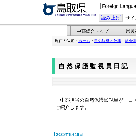
こ
の
ペ
ー
読み上げ
サイ
ジ
を
翻
中部総合トップ
県民
訳
す
現在の位置：
ホーム
県の組織と仕事
総合
る
自然保護監視員日記
中部担当の自然保護監視員が、日々
ご紹介します。
2025年6月16日