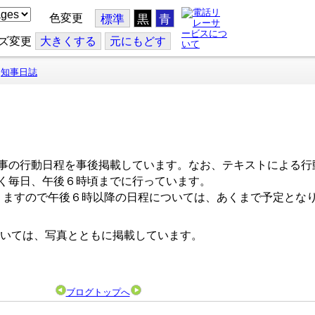
色変更
標準
黒
青
ズ変更
大
きくする
元
にもどす
知事日誌
事の行動日程を事後掲載しています。なお、テキストによる行
く毎日、午後６時頃までに行っています。
ますので午後６時以降の日程については、あくまで予定とな
いては、写真とともに掲載しています。
ブログトップへ