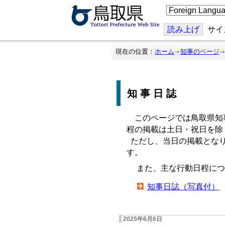
こ
の
ペ
ー
読み上げ
サイ
ジ
を
翻
現在の位置：
ホーム
知事のページ
訳
す
る
知事日誌
このページでは鳥取県知
程の掲載は土日・祝日を除
ただし、当日の掲載となり
す。
また、主な行動日程につ
知事日誌（写真付）
2025年6月6日