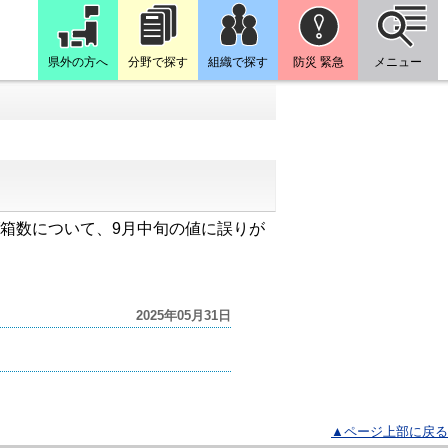
県外の方へ
分野で探す
組織で探す
防災 緊急
メニュー
り水揚げ箱数について、9月中旬の値に誤りが
2025年05月31日
▲ページ上部に戻る