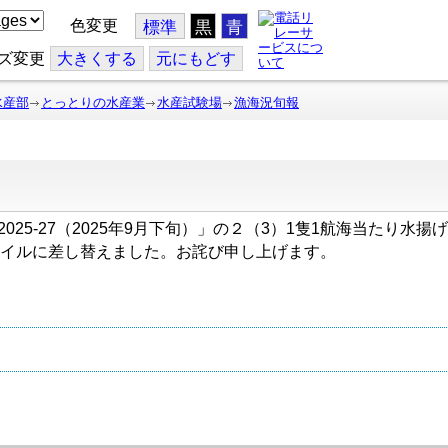
色変更
標準
黒
青
ズ変更
大
きくする
元
にもどす
水産部
とっとりの水産業
水産試験場
漁海況旬報
」と「2025-27（2025年9月下旬）」の２（3）1隻1航海当た
イルに差し替えました。お詫び申し上げます。