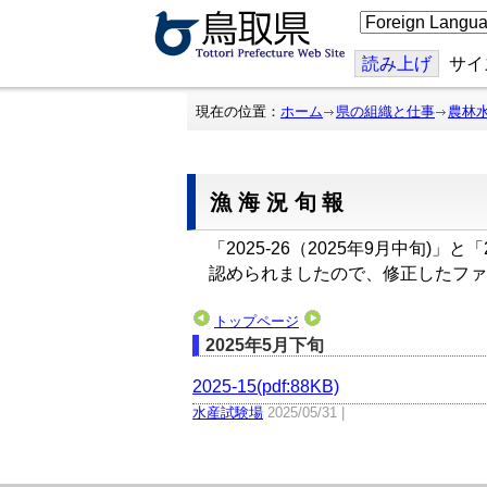
こ
の
ペ
ー
読み上げ
サイ
ジ
を
翻
現在の位置：
ホーム
県の組織と仕事
農林
訳
す
る
漁海況旬報
「2025-26（2025年9月中旬)
認められましたので、修正したファ
トップページ
2025年5月下旬
2025-15(pdf:88KB)
水産試験場
2025/05/31 |