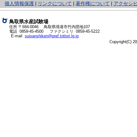
と
個人情報保護
|
リンクについて
|
著作権について
|
アクセシ
り
ネ
ッ
鳥取県水産試験場
ト
住所 〒684-0046
鳥取県境港市竹内団地107
電話
0859-45-4500
ファクシミリ 0859-45-5222
へ
E-mail
suisanshiken@pref.tottori.lg.jp
の
Copyright(C) 