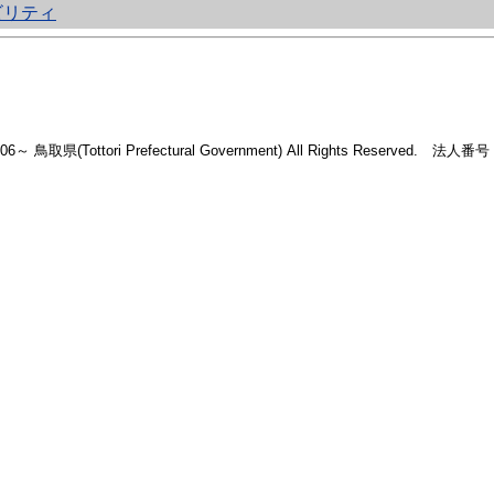
ビリティ
2006～ 鳥取県(Tottori Prefectural Government) All Rights Reserved. 法人番号