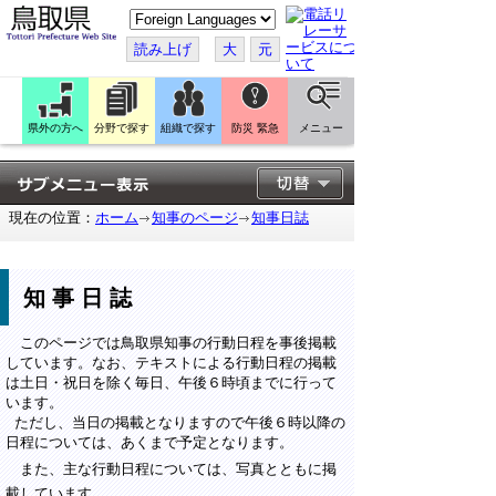
こ
の
ペ
読み上げ
大
元
ー
ジ
を
翻
訳
県外の方へ
分野で探す
組織で探す
防災 緊急
メニュー
す
る
現在の位置：
ホーム
知事のページ
知事日誌
知事日誌
このページでは鳥取県知事の行動日程を事後掲載
しています。なお、テキストによる行動日程の掲載
は土日・祝日を除く毎日、午後６時頃までに行って
います。
ただし、当日の掲載となりますので午後６時以降の
日程については、あくまで予定となります。
また、主な行動日程については、写真とともに掲
載しています。