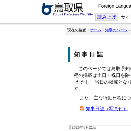
こ
の
ペ
ー
読み上げ
サイ
ジ
を
翻
現在の位置：
ホーム
知事のページ
訳
す
る
知事日誌
このページでは鳥取県知
程の掲載は土日・祝日を除
ただし、当日の掲載となり
す。
また、主な行動日程につ
知事日誌（写真付）
2025年5月21日