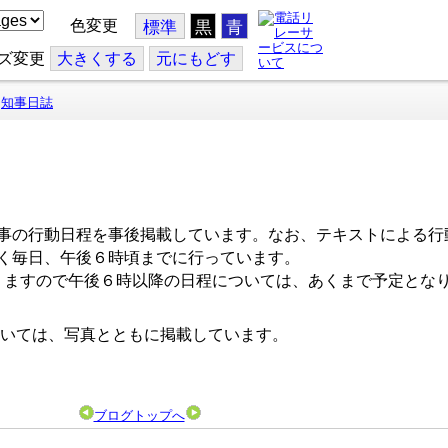
色変更
標準
黒
青
ズ変更
大
きくする
元
にもどす
知事日誌
事の行動日程を事後掲載しています。なお、テキストによる行
く毎日、午後６時頃までに行っています。
ますので午後６時以降の日程については、あくまで予定とな
いては、写真とともに掲載しています。
ブログトップへ