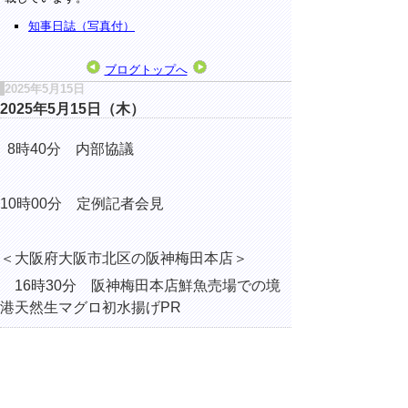
知事日誌（写真付）
ブログトップへ
2025年5月15日
2025年5月15日（木）
8時40分 内部協議
10時00分 定例記者会見
＜
大阪府大阪市北区の阪神梅田本店
＞
16時30分
阪神梅田本店鮮魚売場での境
港天然生マグロ初水揚げPR
▲ページ上部に戻る
と
個人情報保護
|
リンクについて
|
著作権に