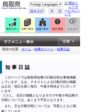
こ
の
ペ
読み上げ
大
元
ー
ジ
を
翻
訳
県外の方へ
分野で探す
組織で探す
防災 緊急
メニュー
す
る
現在の位置：
ホーム
知事のページ
知事日誌
知事日誌
このページでは鳥取県知事の行動日程を事後掲載
しています。なお、テキストによる行動日程の掲載
は土日・祝日を除く毎日、午後６時頃までに行って
います。
ただし、当日の掲載となりますので午後６時以降の
日程については、あくまで予定となります。
また、主な行動日程については、写真とともに掲
載しています。