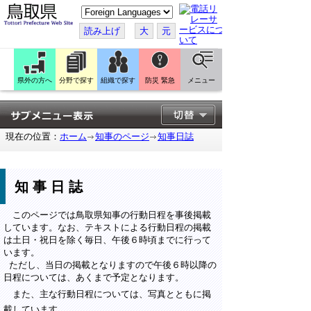
こ
の
ペ
読み上げ
大
元
ー
ジ
を
翻
訳
県外の方へ
分野で探す
組織で探す
防災 緊急
メニュー
す
る
現在の位置：
ホーム
知事のページ
知事日誌
知事日誌
このページでは鳥取県知事の行動日程を事後掲載
しています。なお、テキストによる行動日程の掲載
は土日・祝日を除く毎日、午後６時頃までに行って
います。
ただし、当日の掲載となりますので午後６時以降の
日程については、あくまで予定となります。
また、主な行動日程については、写真とともに掲
載しています。