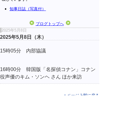
知事日誌（写真付）
ブログトップへ
2025年5月8日
2025年5月8日（木）
15時05分 内部協議
16時00分 韓国版「名探偵コナン」コナン
役声優のキム・ソンヘ さん ほか来訪
▲ページ上部に戻る
と
個人情報保護
|
リンクについて
|
著作権に
り
ついて
|
アクセシビリティ
ネ
ッ
鳥取県総務部総務課