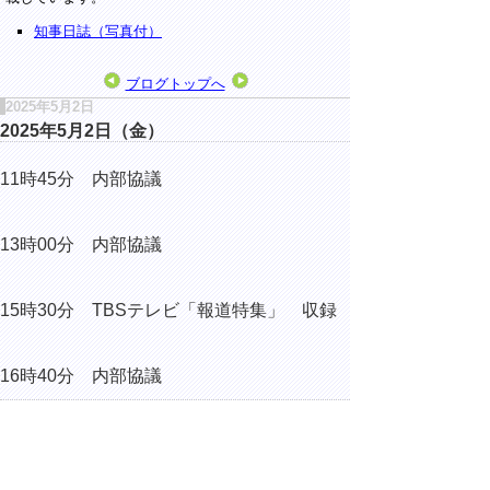
知事日誌（写真付）
ブログトップへ
2025年5月2日
2025年5月2日（金）
11時45分 内部協議
13時00分 内部協議
15時30分 TBSテレビ「報道特集」 収録
16時40分 内部協議
▲ページ上部に戻る
と
個人情報保護
|
リンクについて
|
著作権に