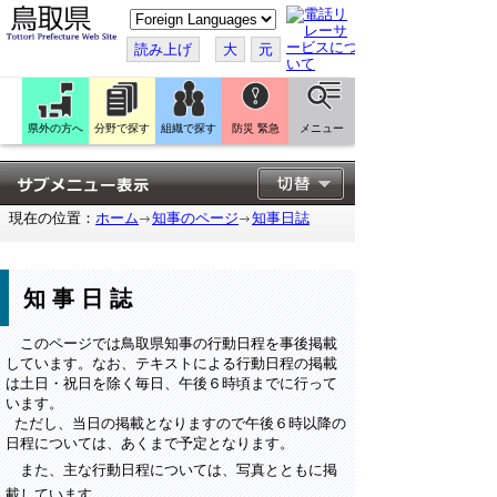
こ
の
ペ
読み上げ
大
元
ー
ジ
を
翻
訳
県外の方へ
分野で探す
組織で探す
防災 緊急
メニュー
す
る
現在の位置：
ホーム
知事のページ
知事日誌
知事日誌
このページでは鳥取県知事の行動日程を事後掲載
しています。なお、テキストによる行動日程の掲載
は土日・祝日を除く毎日、午後６時頃までに行って
います。
ただし、当日の掲載となりますので午後６時以降の
日程については、あくまで予定となります。
また、主な行動日程については、写真とともに掲
載しています。