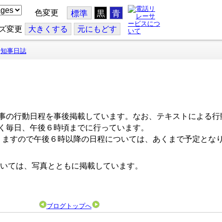
色変更
標準
黒
青
ズ変更
大
きくする
元
にもどす
知事日誌
事の行動日程を事後掲載しています。なお、テキストによる行
く毎日、午後６時頃までに行っています。
ますので午後６時以降の日程については、あくまで予定とな
いては、写真とともに掲載しています。
ブログトップへ