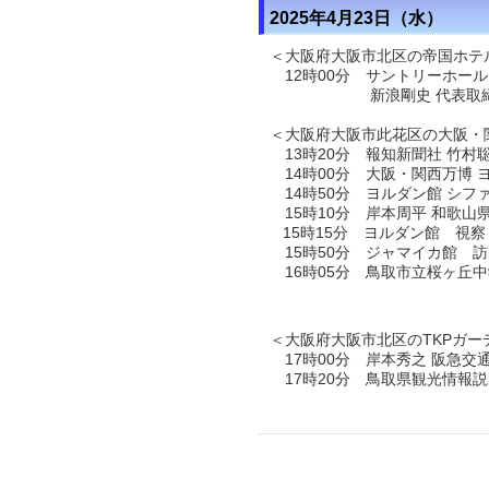
2025年4月23日（水）
＜大阪府大阪市北区の帝国ホテ
12時00分 サントリーホー
新浪剛史 代表取締役会長
＜大阪府大阪市此花区の大阪・
13時20分 報知新聞社 竹村
14時00分 大阪・関西万博
14時50分 ヨルダン館 シフ
15時10分 岸本周平 和歌
15時15分 ヨルダン館 視察
15時50分 ジャマイカ館 訪
16時05分 鳥取市立桜ヶ丘
＜大阪府大阪市北区のTKPガー
17時00分 岸本秀之 阪急
17時20分 鳥取県観光情報