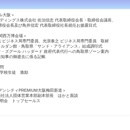
ル大阪＞
ルディングス株式会社 佐治信忠 代表取締役会長・取締役会議長、
及び鳥井信宏 代表取締役社長就任お披露目式
関西万博会場＞
聡 ビジネス局専門委員、光浪泰之 ビジネス局専門委員 取材
 ヨルダン館・鳥取県「サンド・アライアンス」結成調印式
ァ・ズグール ハッダード 政府代表代行への鳥取県ゾーン案内
山県知事の御逝去に係る記帳
問
中学校生徒 激励
デンシティPREMIUM大阪梅田新道＞
交通社法人団体営業本部副本部長 ほかと面談
説明会 トップセールス