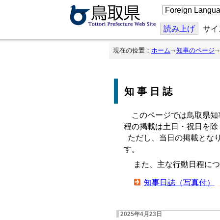
こ
の
ペ
ー
読み上げ
サイ
ジ
を
翻
現在の位置：
ホーム
知事のページ
訳
す
る
知事日誌
このページでは鳥取県知
程の掲載は土日・祝日を除
ただし、当日の掲載となり
す。
また、主な行動日程につ
知事日誌（写真付）
2025年4月23日