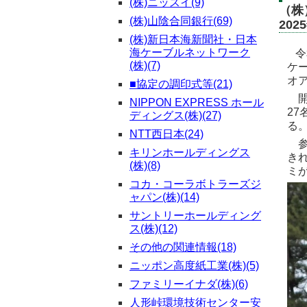
(株)ニッスイ(9)
（株
(株)山陰合同銀行(69)
20
(株)新日本海新聞社・日本
海ケーブルネットワーク
令
(株)(7)
ケ
オ
■協定の調印式等(21)
開
NIPPON EXPRESS ホール
2
ディングス(株)(27)
る
NTT西日本(24)
参
キリンホールディングス
き
(株)(8)
ミ
コカ・コーラボトラーズジ
ャパン(株)(14)
サントリーホールディング
ス(株)(12)
その他の関連情報(18)
ニッポン高度紙工業(株)(5)
ファミリーイナダ(株)(6)
人形峠環境技術センター安