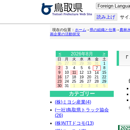
こ
の
ペ
ー
読み上げ
サイ
ジ
を
翻
現在の位置：
ホーム
県の組織と仕事
農林
訳
画企業の活動状況
す
る
<
2026年8月
>
日
月
火
水
木
金
土
26
27
28
29
30
31
1
2
3
4
5
6
8
7
9
10
11
12
13
15
14
「
16
17
18
19
20
21
22
参
23
24
25
26
27
28
29
30
31
1
2
3
4
5
カテゴリー
(株)ミヨシ産業(4)
※
(一社)鳥取県トラック協会
(26)
(株)NTTドコモ(13)
20