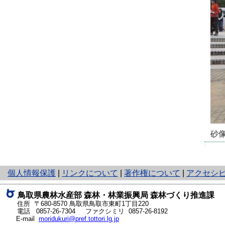
砂
:
と
個人情報保護
|
リンクについて
|
著作権について
|
アクセシ
り
ネ
鳥取県農林水産部 森林・林業振興局 森林づくり推進課
ッ
住所 〒680-8570
鳥取県鳥取市東町1丁目220
ト
電話
0857-26-7304
ファクシミリ 0857-26-8192
E-mail
moridukuri@pref.tottori.lg.jp
へ