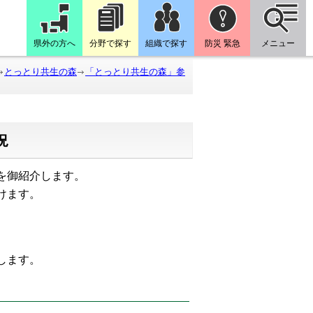
県外の方へ
分野で探す
組織で探す
防災 緊急
メニュー
とっとり共生の森
「とっとり共生の森」参
況
を御紹介します。
けます。
たします。