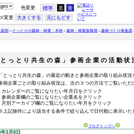
色変更
標準
黒
青
ズ変更
大
きくする
元
にもどす
水産部
とっとりの森林・林業・木材
森林・林業振興局
森林づくり推進課
「とっとり共生の森」参画企業の活動状
とっとり共生の森」の最近の動きと参画企業の取り組み状況
画企業ごとの取り組み状況は、次の３つの方法でご覧いただ
カレンダーのご覧になりたい年月日をクリック
参画企業欄のご覧になりたい企業名をクリック
月別アーカイブ欄のご覧になりたい年月をクリック
上記操作により該当する条件で絞り込んで日付順に表示い
ブログトップへ
25年3月8日