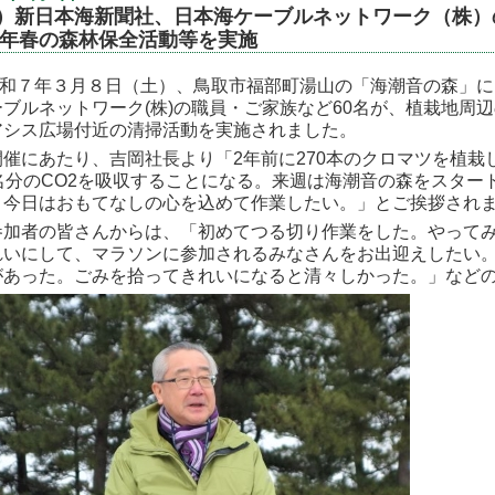
）新日本海新聞社、日本海ケーブルネットワーク（株）
25年春の森林保全活動等を実施
和７年３月８日（土）、鳥取市福部町湯山の「海潮音の森」にお
ーブルネットワーク(株)の職員・ご家族など60名が、植栽地周
アシス広場付近の清掃活動を実施されました。
催にあたり、吉岡社長より「2年前に270本のクロマツを植栽
7名分のCO2を吸収することになる。来週は海潮音の森をスタ
。今日はおもてなしの心を込めて作業したい。」とご挨拶され
加者の皆さんからは、「初めてつる切り作業をした。やってみ
れいにして、マラソンに参加されるみなさんをお出迎えしたい
があった。ごみを拾ってきれいになると清々しかった。」など