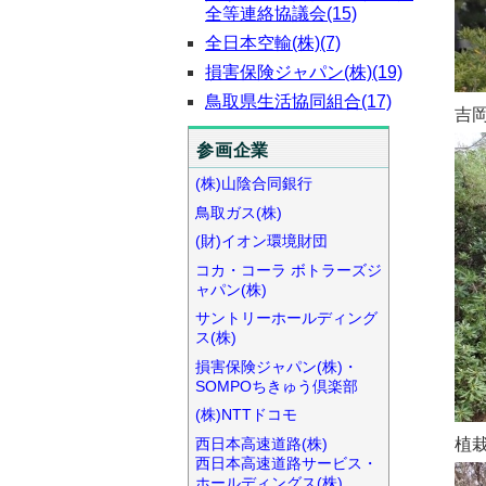
全等連絡協議会(15)
全日本空輸(株)(7)
損害保険ジャパン(株)(19)
鳥取県生活協同組合(17)
吉
参画企業
(株)山陰合同銀行
鳥取ガス(株)
(財)イオン環境財団
コカ・コーラ ボトラーズジ
ャパン(株)
サントリーホールディング
ス(株)
損害保険ジャパン(株)・
SOMPOちきゅう倶楽部
(株)NTTドコモ
西日本高速道路(株)
植
西日本高速道路サービス・
ホールディングス(株)