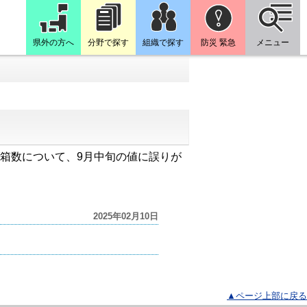
県外の方へ
分野で探す
組織で探す
防災 緊急
メニュー
り水揚げ箱数について、9月中旬の値に誤りが
2025年02月10日
▲ページ上部に戻る