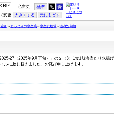
色変更
標準
黒
青
ズ変更
大
きくする
元
にもどす
水産部
とっとりの水産業
水産試験場
漁海況旬報
」と「2025-27（2025年9月下旬）」の２（3）1隻1航海当た
イルに差し替えました。お詫び申し上げます。