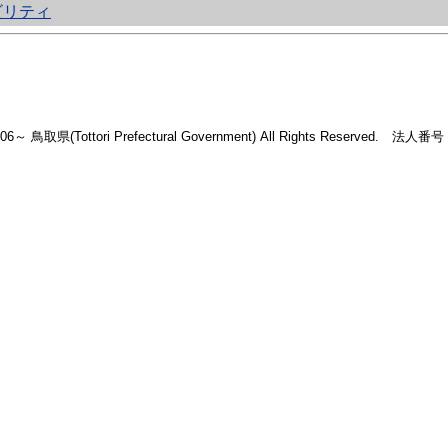
ビリティ
2006～ 鳥取県(Tottori Prefectural Government) All Rights Reserved. 法人番号