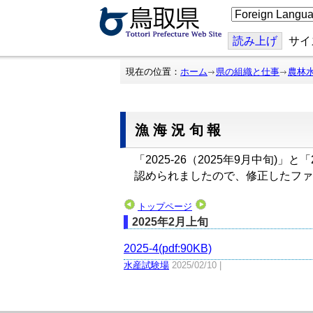
こ
の
ペ
ー
読み上げ
サイ
ジ
を
翻
現在の位置：
ホーム
県の組織と仕事
農林
訳
す
る
漁海況旬報
「2025-26（2025年9月中旬)
認められましたので、修正したファ
トップページ
2025年2月上旬
2025-4(pdf:90KB)
水産試験場
2025/02/10 |