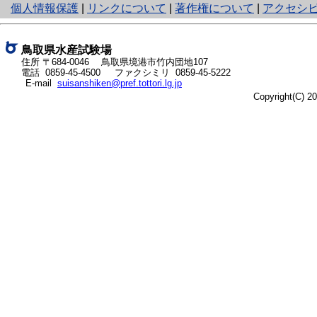
と
個人情報保護
|
リンクについて
|
著作権について
|
アクセシ
り
ネ
ッ
鳥取県水産試験場
ト
住所 〒684-0046
鳥取県境港市竹内団地107
電話
0859-45-4500
ファクシミリ 0859-45-5222
へ
E-mail
suisanshiken@pref.tottori.lg.jp
の
Copyright(C) 