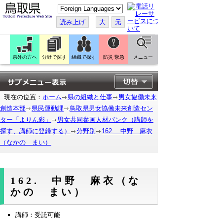
こ
の
ペ
読み上げ
大
元
ー
ジ
を
翻
訳
県外の方へ
分野で探す
組織で探す
防災 緊急
メニュー
す
る
現在の位置：
ホーム
県の組織と仕事
男女協働未来
創造本部
県民運動課
鳥取県男女協働未来創造セン
ター「よりん彩」
男女共同参画人材バンク（講師を
探す、講師に登録する）
分野別
162. 中野 麻衣
（なかの まい）
162. 中野 麻衣（な
かの まい）
講師：受託可能