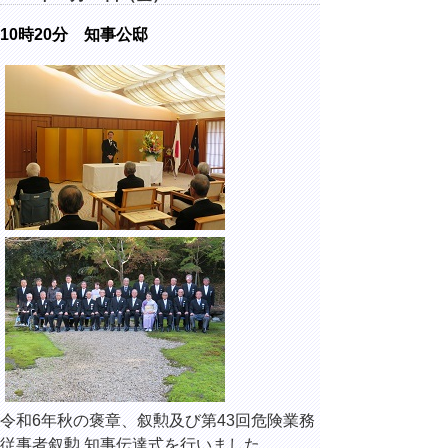
10時20分 知事公邸
令和6年秋の褒章、叙勲及び第43回危険業務
従事者叙勲 知事伝達式を行いました。