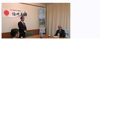
ANAクラウンプラザホテル米子にて開催さ
れた、JA鳥取西部からの白ねぎ「伯州美
人」GI保護制度登録報告会に出席しました。
18時30分 米子市久米町