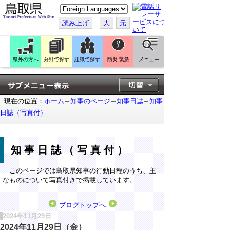
こ
の
ペ
読み上げ
大
元
ー
ジ
を
翻
訳
県外の方へ
分野で探す
組織で探す
防災 緊急
メニュー
す
る
現在の位置：
ホーム
知事のページ
知事日誌
知事
日誌（写真付）
知事日誌（写真付）
このページでは鳥取県知事の行動日程のうち、主
なものについて写真付きで掲載しています。
ブログトップへ
2024年11月29日
2024年11月29日（金）