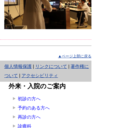
▲ページ上部に戻る
と
個人情報保護
|
リンクについて
|
著作権に
り
ついて
|
アクセシビリティ
ネ
外来・入院のご案内
ッ
初診の方へ
ト
予約のある方へ
へ
再診の方へ
の
診療科