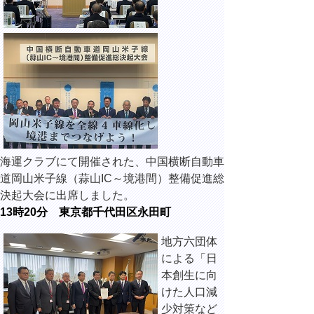
海運クラブにて開催された、中国横断自動車
道岡山米子線（蒜山IC～境港間）整備促進総
決起大会に出席しました。
13時20分 東京都千代田区永田町
地方六団体
による「日
本創生に向
けた人口減
少対策など