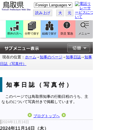
こ
の
ペ
読み上げ
大
元
ー
ジ
を
翻
訳
県外の方へ
分野で探す
組織で探す
防災 緊急
メニュー
す
る
現在の位置：
ホーム
知事のページ
知事日誌
知事
日誌（写真付）
知事日誌（写真付）
このページでは鳥取県知事の行動日程のうち、主
なものについて写真付きで掲載しています。
ブログトップへ
2024年11月14日
2024年11月14日（木）