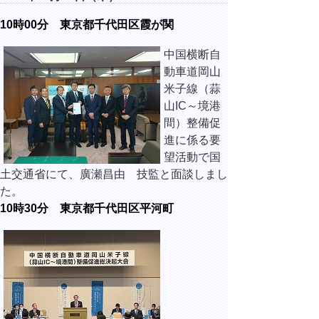
10時00分 東京都千代田区霞が関
中国横断自
動車道岡山
米子線（蒜
山IC～境港
間）整備促
進に係る要
望活動で国
土交通省にて、廣瀬昌由 技監と面談しまし
た。
10時30分 東京都千代田区平河町