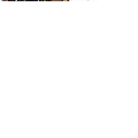
を求める緊
急提言」で
中央合同庁舎8号館にて、伊東良孝 新しい
地方経済・生活環境創生担当大臣と面談しま
した。
14時05分 東京都千代田区霞が関
国の施策等
に関する提
案・要望活
動で経済産
業省にて、
山下隆一
中小企業庁
長官と面談しました。
▲ページ上部に戻る
と
個人情報保護
|
リンクについて
|
著作権に