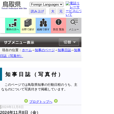
こ
の
ペ
読み上げ
大
元
ー
ジ
を
翻
訳
県外の方へ
分野で探す
組織で探す
防災 緊急
メニュー
す
る
現在の位置：
ホーム
知事のページ
知事日誌
知事
日誌（写真付）
知事日誌（写真付）
このページでは鳥取県知事の行動日程のうち、主
なものについて写真付きで掲載しています。
ブログトップへ
2024年11月8日
2024年11月8日（金）