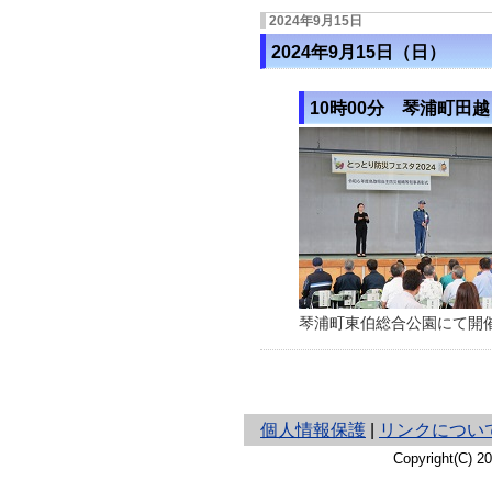
2024年9月15日
2024年9月15日（日）
10時00分 琴浦町田越
琴浦町東伯総合公園にて開催
と
個人情報保護
|
リンクについ
り
Copyright(C) 
ネ
ッ