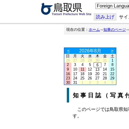
こ
の
ペ
ー
読み上げ
サイ
ジ
を
翻
現在の位置：
ホーム
知事のページ
訳
す
る
<
2026年8月
>
日
月
火
水
木
金
土
26
27
28
29
30
31
1
2
3
4
5
7
8
6
9
10
11
12
14
15
13
16
17
18
19
20
21
22
23
24
25
26
27
28
29
30
31
1
2
3
4
5
知事日誌（写真
このページでは鳥取県知
す。