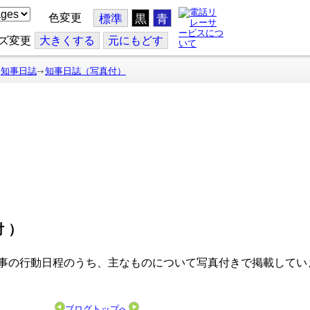
色変更
標準
黒
青
ズ変更
大
きくする
元
にもどす
知事日誌
知事日誌（写真付）
付）
事の行動日程のうち、主なものについて写真付きで掲載してい
ブログトップへ