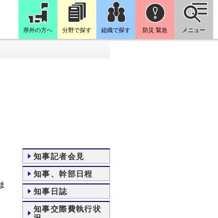
県外の方へ
分野で探す
組織で探す
防災 緊急
メニュー
知事記者会見
知事、幹部日程
ま
知事日誌
知事交際費執行状
況