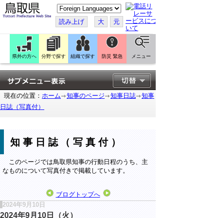
こ
の
ペ
読み上げ
大
元
ー
ジ
を
翻
訳
県外の方へ
分野で探す
組織で探す
防災 緊急
メニュー
す
る
現在の位置：
ホーム
知事のページ
知事日誌
知事
日誌（写真付）
知事日誌（写真付）
このページでは鳥取県知事の行動日程のうち、主
なものについて写真付きで掲載しています。
ブログトップへ
2024年9月10日
2024年9月10日（火）