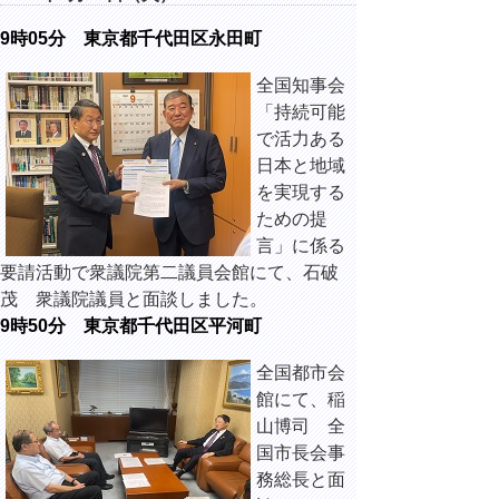
9時05分 東京都千代田区永田町
全国知事会
「持続可能
で活力ある
日本と地域
を実現する
ための提
言」に係る
要請活動で衆議院第二議員会館にて、石破
茂 衆議院議員と面談しました。
9時50分 東京都千代田区平河町
全国都市会
館にて、稲
山博司 全
国市長会事
務総長と面