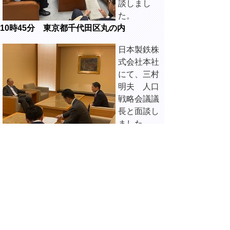
談しまし
た。
10時45分 東京都千代田区丸の内
日本製鉄株
式会社本社
にて、三村
明夫 人口
戦略会議議
長と面談し
ました。
13時45分 東京都千代田区永田町
全国知事会
「持続可能
で活力ある
日本と地域
を実現する
ための提