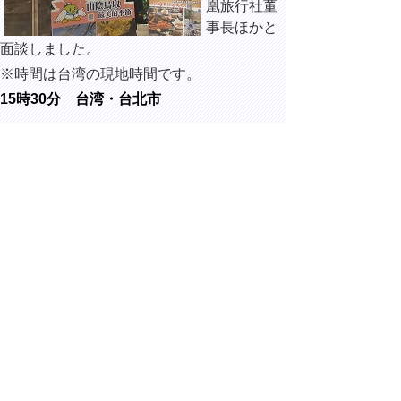
凰旅行社董
事長ほかと
面談しました。
※時間は台湾の現地時間です。
15時30分 台湾・台北市
タイガーエ
ア台湾本社
にて、陳漢
銘（チェ
ン・ハンミ
ン）タイガ
ーエア台湾
董事長ほかと面談しました。
※時間は台湾の現地時間です。
▲ページ上部に戻る
と
個人情報保護
|
リンクについて
|
著作権に