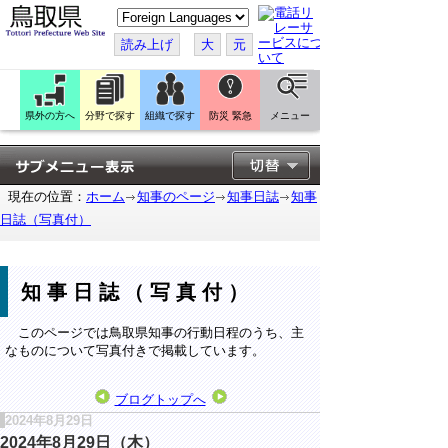
こ
の
ペ
読み上げ
大
元
ー
ジ
を
翻
訳
県外の方へ
分野で探す
組織で探す
防災 緊急
メニュー
す
る
現在の位置：
ホーム
知事のページ
知事日誌
知事
日誌（写真付）
知事日誌（写真付）
このページでは鳥取県知事の行動日程のうち、主
なものについて写真付きで掲載しています。
ブログトップへ
2024年8月29日
2024年8月29日（木）