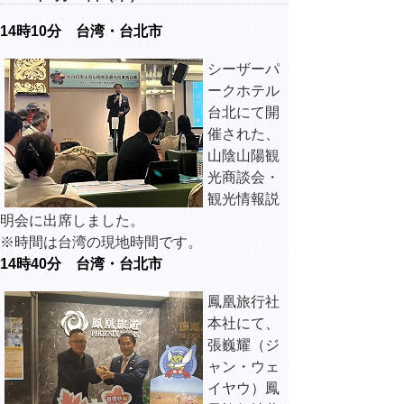
14時10分 台湾・台北市
シーザーパ
ークホテル
台北にて開
催された、
山陰山陽観
光商談会・
観光情報説
明会に出席しました。
※時間は台湾の現地時間です。
14時40分 台湾・台北市
鳳凰旅行社
本社にて、
張巍耀（ジ
ャン・ウェ
イヤウ）鳳