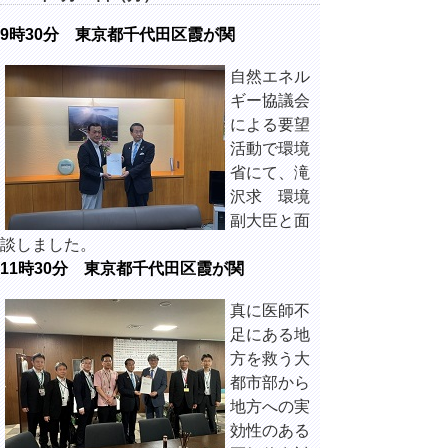
9時30分 東京都千代田区霞が関
自然エネル
ギー協議会
による要望
活動で環境
省にて、滝
沢求 環境
副大臣と面
談しました。
11時30分 東京都千代田区霞が関
真に医師不
足にある地
方を救う大
都市部から
地方への実
効性のある