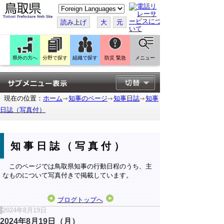
こ
の
ペ
読み上げ
大
元
ー
ジ
を
翻
訳
県外の方へ
分野で探す
組織で探す
防災 緊急
メニュー
す
る
現在の位置：
ホーム
知事のページ
知事日誌
知事
日誌（写真付）
知事日誌（写真付）
このページでは鳥取県知事の行動日程のうち、主
なものについて写真付きで掲載しています。
ブログトップへ
2024年8月19日
2024年8月19日（月）