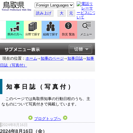
こ
の
ペ
読み上げ
大
元
ー
ジ
を
翻
訳
県外の方へ
分野で探す
組織で探す
防災 緊急
メニュー
す
る
現在の位置：
ホーム
知事のページ
知事日誌
知事
日誌（写真付）
知事日誌（写真付）
このページでは鳥取県知事の行動日程のうち、主
なものについて写真付きで掲載しています。
ブログトップへ
2024年8月16日
2024年8月16日（金）