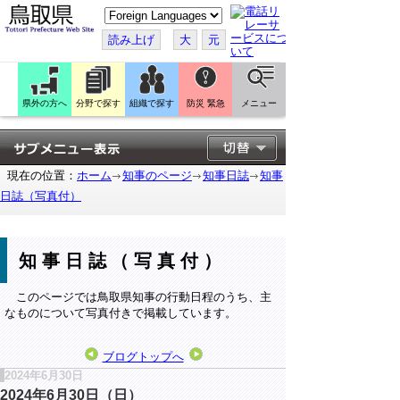
こ
の
ペ
読み上げ
大
元
ー
ジ
を
翻
訳
県外の方へ
分野で探す
組織で探す
防災 緊急
メニュー
す
る
現在の位置：
ホーム
知事のページ
知事日誌
知事
日誌（写真付）
知事日誌（写真付）
このページでは鳥取県知事の行動日程のうち、主
なものについて写真付きで掲載しています。
ブログトップへ
2024年6月30日
2024年6月30日（日）