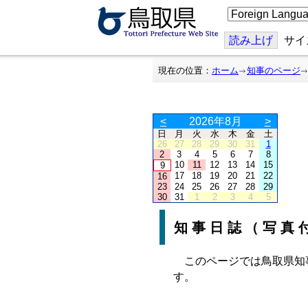
こ
の
ペ
ー
読み上げ
サイ
ジ
を
翻
現在の位置：
ホーム
知事のページ
訳
す
る
<
2026年8月
>
日
月
火
水
木
金
土
26
27
28
29
30
31
1
2
3
4
5
6
7
8
10
11
12
13
14
15
9
17
18
19
20
21
22
16
23
24
25
26
27
28
29
30
31
1
2
3
4
5
知事日誌（写真
このページでは鳥取県知
す。