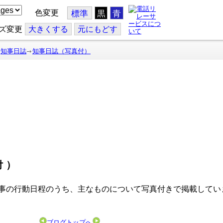
色変更
標準
黒
青
ズ変更
大
きくする
元
にもどす
知事日誌
知事日誌（写真付）
付）
事の行動日程のうち、主なものについて写真付きで掲載してい
ブログトップへ