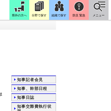
県外の方へ
分野で探す
組織で探す
防災 緊急
メニュー
知事記者会見
知事、幹部日程
ま
知事日誌
知事交際費執行状
況