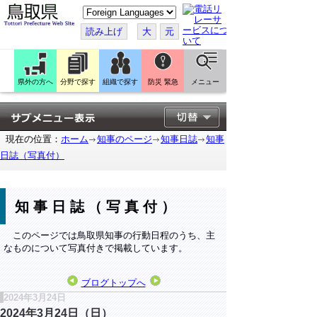
こ
の
ペ
読み上げ
大
元
ー
ジ
を
翻
訳
県外の方へ
分野で探す
組織で探す
防災 緊急
メニュー
す
る
現在の位置：
ホーム
知事のページ
知事日誌
知事
日誌（写真付）
知事日誌（写真付）
このページでは鳥取県知事の行動日程のうち、主
なものについて写真付きで掲載しています。
ブログトップへ
2024年3月24日
2024年3月24日（日）