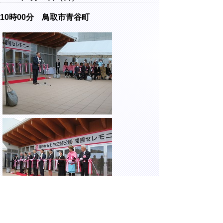
10時00分
鳥取市青谷町
青谷かみじち史跡公園 開園セレモニーに出
席しました。